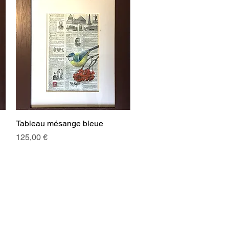
Tableau mésange bleue
Aperçu rapide
Prix
125,00 €