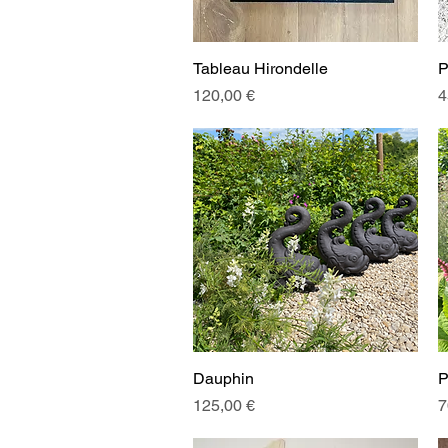
Tableau Hirondelle
Aperçu rapide
P
Prix
P
120,00 €
4
Dauphin
Aperçu rapide
P
Prix
P
125,00 €
7