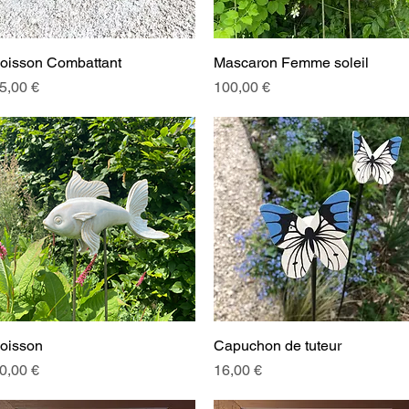
oisson Combattant
Aperçu rapide
Mascaron Femme soleil
Aperçu rapide
rix
Prix
5,00 €
100,00 €
oisson
Aperçu rapide
Capuchon de tuteur
Aperçu rapide
rix
Prix
0,00 €
16,00 €