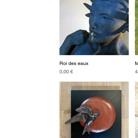
Roi des eaux
Aperçu rapide
M
Prix
P
0,00 €
4