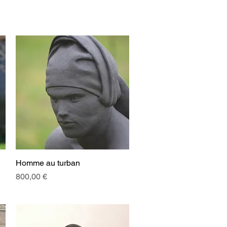
Homme au turban
Aperçu rapide
Prix
800,00 €