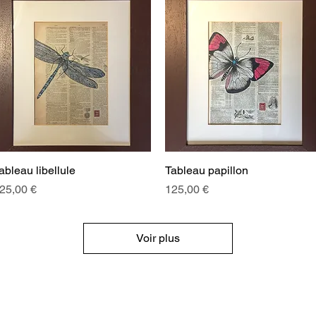
ableau libellule
Aperçu rapide
Tableau papillon
Aperçu rapide
rix
Prix
25,00 €
125,00 €
Voir plus