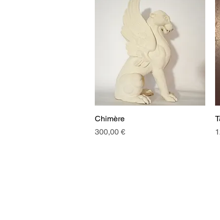
Chimère
Aperçu rapide
T
Prix
P
300,00 €
1