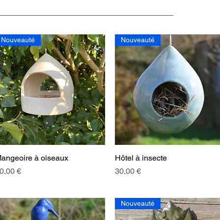
Nouveauté
Nouveauté
angeoire à oiseaux
Aperçu rapide
Hôtel à insecte
Aperçu rapide
rix
Prix
0,00 €
30,00 €
Nouveauté