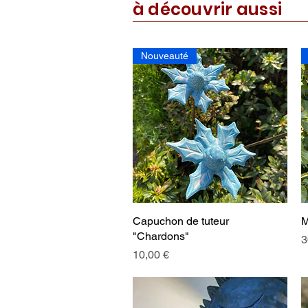
à découvrir aussi
Nouveauté
Capuchon de tuteur
Aperçu rapide
M
"Chardons"
P
3
Prix
10,00 €