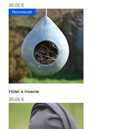
Prix
30,00 €
Nouveauté
Hôtel à insecte
Prix
30,00 €