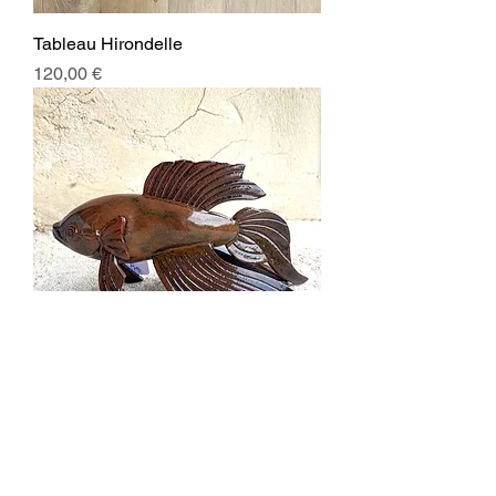
Tableau Hirondelle
Prix
120,00 €
Poisson Combattant
Prix
45,00 €