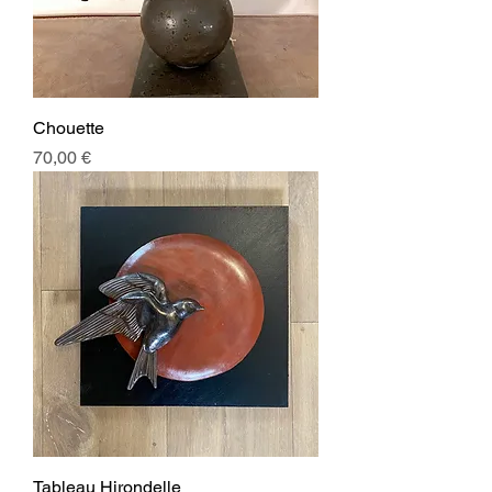
Chouette
Prix
70,00 €
Tableau Hirondelle