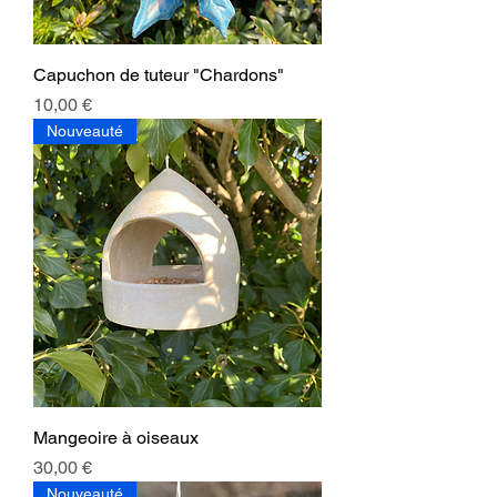
Capuchon de tuteur "Chardons"
Prix
10,00 €
Nouveauté
Mangeoire à oiseaux
Prix
30,00 €
Nouveauté