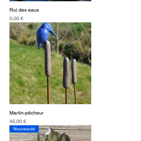
Roi des eaux
Prix
0,00 €
Martin-pêcheur
Prix
45,00 €
Nouveauté