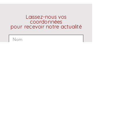
Laissez-nous vos
coordonnées
pour
recevoir
notre actualité
Envoyer